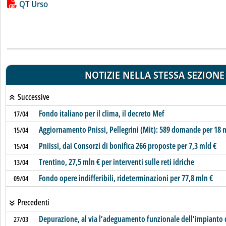
Lista allegati PDF alla notizia
QT Urso
NOTIZIE NELLA STESSA SEZIONE
Successive
Fondo italiano per il clima, il decreto Mef
17/04
Aggiornamento Pnissi, Pellegrini (Mit): 589 domande per 18 
15/04
Pniissi, dai Consorzi di bonifica 266 proposte per 7,3 mld €
15/04
Trentino, 27,5 mln € per interventi sulle reti idriche
13/04
Fondo opere indifferibili, rideterminazioni per 77,8 mln €
09/04
Precedenti
Depurazione, al via l’adeguamento funzionale dell’impianto d
27/03