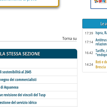
Le a
Ispra, R
17:39
Torna su
Antitrus
17:14
relazion
Tariffe, 
LA STESSA SEZIONE
16:42
“endopr
Reti e d
14:24
Brescia
 sostenibilità al 2045
nvegno dei commercialisti
e di Aquanexa
erve revisione dei vincoli del Tusp
estione del servizio idrico