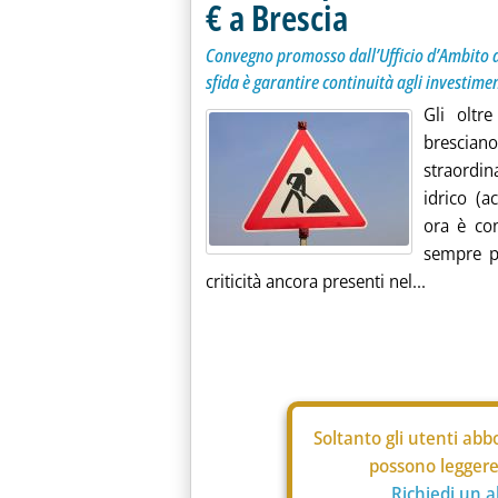
€ a Brescia
Convegno promosso dall’Ufficio d’Ambito di
sfida è garantire continuità agli investime
Gli oltre
brescian
straordin
idrico (a
ora è con
sempre p
criticità ancora presenti nel...
Soltanto gli
utenti abbo
possono leggere 
Richiedi un 