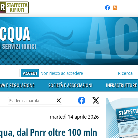
R
STAFFETTA
RIFIUTI
e'
Non riesco ad accedere
Ricerca
VA E REGOLAZIONE
SOCIETÀ E ASSOCIAZIONI
INFRASTRUTTURE 
×
martedì 14 aprile 2026
qua, dal Pnrr oltre 100 mln