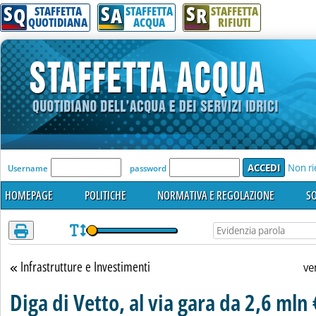
S
S
S
Attenzione! Esegui l'accesso per lèggere interamente la notizia.
Q
A
R
STAFFETTA
STAFFETTA
STAFFETTA
QUOTIDIANA
ACQUA
RIFIUTI
'Modulo Login per accedere'
Non ri
Username
password
HOMEPAGE
POLITICHE
NORMATIVA E REGOLAZIONE
SO
Infrastrutture e Investimenti
Torna alla sezione
ve
Diga di Vetto, al via gara da 2,6 mln 