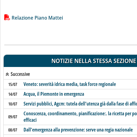
Lista allegati PDF alla notizia
Relazione Piano Mattei
NOTIZIE NELLA STESSA SEZIONE
Successive
Veneto: severità idrica media, task force regionale
15/07
Acqua, il Piemonte in emergenza
14/07
Servizi pubblici, Agcm: tutela dell’utenza già dalla fase di af
10/07
Conoscenza, coordinamento, pianificazione:. la ricetta per po
09/07
efficaci
Dall’emergenza alla prevenzione: serve una regia nazionale
08/07