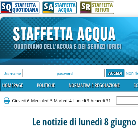
S
S
S
Q
A
R
STAFFETTA
STAFFETTA
STAFFETTA
QUOTIDIANA
ACQUA
RIFIUTI
'Modulo Login per accedere'
Non ri
Username
password
HOMEPAGE
POLITICHE
NORMATIVA E REGOLAZIONE
SO
Giovedì 6
Mercoledì 5
Martedì 4
Lunedì 3
Venerdì 31
Le notizie di lunedì 8 giugn