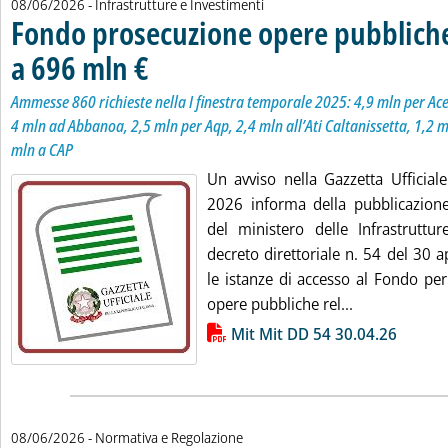
08/06/2026
- Infrastrutture e Investimenti
Fondo prosecuzione opere pubbliche,
a 696 mln €
. Sottotitolo: Ammesse 860 richieste nella I finestra temporale
. Pubblicata lunedì 08 giugno 2026 alle 17.43.
Ammesse 860 richieste nella I finestra temporale 2025: 4,9 mln per Ace
4 mln ad Abbanoa, 2,5 mln per Aqp, 2,4 mln all’Ati Caltanissetta, 1,2 
mln a CAP
Un avviso nella Gazzetta Ufficial
2026 informa della pubblicazione 
del ministero delle Infrastruttur
decreto direttoriale n. 54 del 30 
le istanze di accesso al Fondo per
Leggi tutta l
opere pubbliche rel...
Lista allegati PDF alla notizia
Mit Mit DD 54 30.04.26
08/06/2026
- Normativa e Regolazione