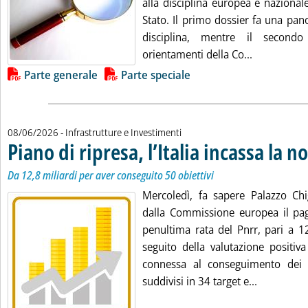
alla disciplina europea e nazionale
Stato. Il primo dossier fa una pan
disciplina, mentre il secondo
Leggi tutta 
orientamenti della Co...
Lista allegati PDF alla notizia
Parte generale
Parte speciale
08/06/2026
- Infrastrutture e Investimenti
Piano di ripresa, l’Italia incassa la n
Da 12,8 miliardi per aver conseguito 50 obiettivi
Mercoledì, fa sapere Palazzo Chigi
dalla Commissione europea il pa
penultima rata del Pnrr, pari a 12
seguito della valutazione positiv
connessa al conseguimento dei 50
Leggi tutta
suddivisi in 34 target e...