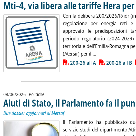
Mti-4, via libera alle tariffe Hera p
Con la delibera 200/2026/R/idr (in a
regolazione per energia reti e
approvato le predisposizioni tar
periodo regolatorio (2024-2029) 
territoriale dell’Emilia-Romagna per i
Leggi tutta la noti
(Atersir) per il ...
Lista allegati PDF alla notizia
200-26 all A
200-26 all B
08/06/2026
- Politiche
Aiuti di Stato, il Parlamento fa il pu
Due dossier aggiornati al Metsaf
Il Parlamento ha pubblicato due
servizio studi del dipartimento Attiv