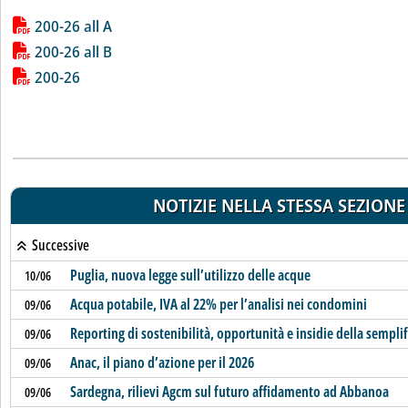
Lista allegati PDF alla notizia
200-26 all A
200-26 all B
200-26
NOTIZIE NELLA STESSA SEZIONE
Successive
Puglia, nuova legge sull’utilizzo delle acque
10/06
Acqua potabile, IVA al 22% per l’analisi nei condomini
09/06
Reporting di sostenibilità, opportunità e insidie della sempli
09/06
Anac, il piano d’azione per il 2026
09/06
Sardegna, rilievi Agcm sul futuro affidamento ad Abbanoa
09/06