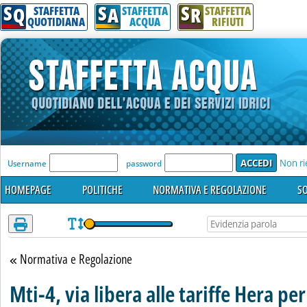
S
S
S
Attenzione! Esegui l'accesso per lèggere interamente la notizia.
Q
A
R
STAFFETTA
STAFFETTA
STAFFETTA
QUOTIDIANA
ACQUA
RIFIUTI
'Modulo Login per accedere'
Non ri
Username
password
HOMEPAGE
POLITICHE
NORMATIVA E REGOLAZIONE
SO
Normativa e Regolazione
Torna alla sezione
Mti-4, via libera alle tariffe Hera p