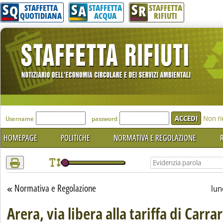
S
S
S
Attenzione! Esegui l'accesso per lèggere interamente la notizia.
Q
A
R
STAFFETTA
STAFFETTA
STAFFETTA
QUOTIDIANA
ACQUA
RIFIUTI
'Modulo Login per accedere'
Non ri
Username
password
HOMEPAGE
POLITICHE
NORMATIVA E REGOLAZIONE
R
Normativa e Regolazione
Torna alla sezione
lun
Arera, via libera alla tariffa di Carra