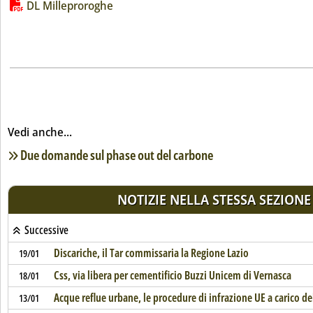
Lista allegati PDF alla notizia
DL Milleproroghe
Vedi anche...
Lista notizie correlate
Due domande sul phase out del carbone
NOTIZIE NELLA STESSA SEZIONE
Successive
Discariche, il Tar commissaria la Regione Lazio
19/01
Css, via libera per cementificio Buzzi Unicem di Vernasca
18/01
Acque reflue urbane, le procedure di infrazione UE a carico del
13/01