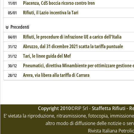
Piacenza, CdS boccia ricorso contro Iren
11/01
Rifiuti, il Lazio incentiva la Tari
05/01
Precedenti
Rifiuti, le procedure di infrazione UE a carico dell'Italia
04/01
Abruzzo, dal 31 dicembre 2021 scatta la tariffa puntuale
31/12
Tari, le linee guida del Mef
31/12
Pneumatici, direttiva Minambiente per ottimizzare gestione e
30/12
Arera, via libera alla tariffa di Carrara
28/12
Copyright 2010
©RIP Srl -
Staffetta Rifiuti -
E' vietata la riproduzione, ritrasmissione, fotocopia, immissione 
altro modo di diffusione delle notizie o ser
Rivista Italiana Petrol