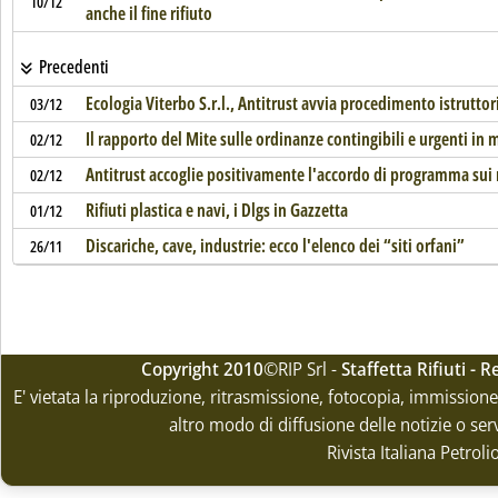
10/12
anche il fine rifiuto
Precedenti
Ecologia Viterbo S.r.l., Antitrust avvia procedimento istruttor
03/12
Il rapporto del Mite sulle ordinanze contingibili e urgenti in ma
02/12
Antitrust accoglie positivamente l'accordo di programma sui 
02/12
Rifiuti plastica e navi, i Dlgs in Gazzetta
01/12
Discariche, cave, industrie: ecco l'elenco dei “siti orfani”
26/11
Copyright 2010
©RIP Srl -
Staffetta Rifiuti -
E' vietata la riproduzione, ritrasmissione, fotocopia, immissione 
altro modo di diffusione delle notizie o ser
Rivista Italiana Petrol