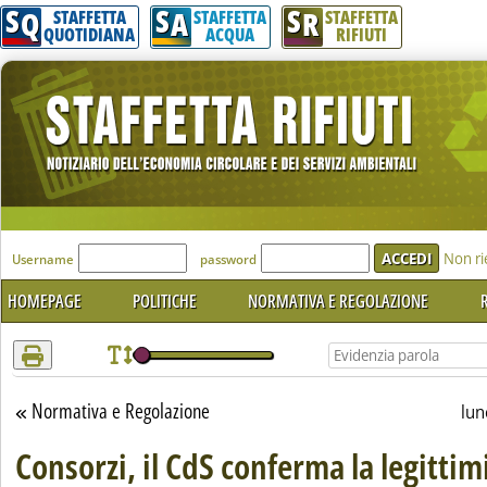
S
S
S
Attenzione! Esegui l'accesso per lèggere interamente la notizia.
Q
A
R
STAFFETTA
STAFFETTA
STAFFETTA
QUOTIDIANA
ACQUA
RIFIUTI
'Modulo Login per accedere'
Non ri
Username
password
HOMEPAGE
POLITICHE
NORMATIVA E REGOLAZIONE
R
Normativa e Regolazione
Torna alla sezione
lun
Consorzi, il CdS conferma la legittim