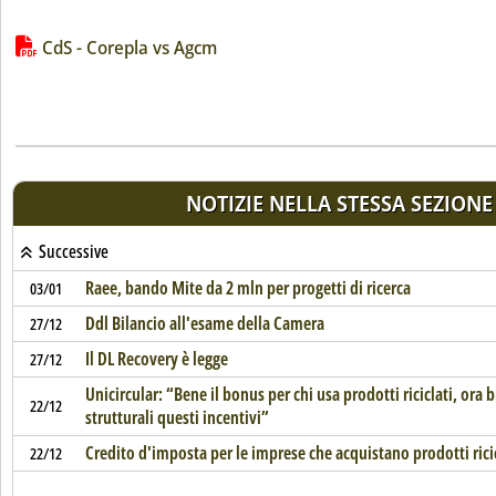
Lista allegati PDF alla notizia
CdS - Corepla vs Agcm
NOTIZIE NELLA STESSA SEZIONE
Successive
Raee, bando Mite da 2 mln per progetti di ricerca
03/01
Ddl Bilancio all'esame della Camera
27/12
Il DL Recovery è legge
27/12
Unicircular: “Bene il bonus per chi usa prodotti riciclati, ora
22/12
strutturali questi incentivi”
Credito d'imposta per le imprese che acquistano prodotti ricic
22/12