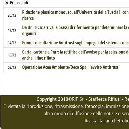
Precedenti
Riduzione plastica monouso, all'Università della Tuscia il con
20/12
ricerca
Da Uni e Cic arriva la prassi di riferimento per determinare la q
16/12
organici
Erion, consultazione Antitrust sugli impegni del sistema cons
14/12
Carta, cartone e Pnrr: la rettifica dell'avviso per la selezione
10/12
anche il fine rifiuto
Operazione Acea Ambiente/Deco Spa, l'avviso Antitrust
03/12
Copyright 2010
©RIP Srl -
Staffetta Rifiuti -
E' vietata la riproduzione, ritrasmissione, fotocopia, immissione 
altro modo di diffusione delle notizie o ser
Rivista Italiana Petrol