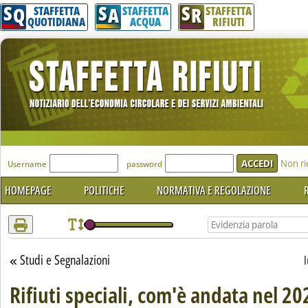
S
S
S
Attenzione! Esegui l'accesso per lèggere interamente la notizia.
Q
A
R
STAFFETTA
STAFFETTA
STAFFETTA
QUOTIDIANA
ACQUA
RIFIUTI
'Modulo Login per accedere'
Non ri
Username
password
HOMEPAGE
POLITICHE
NORMATIVA E REGOLAZIONE
R
Studi e Segnalazioni
Torna alla sezione
Rifiuti speciali, com'è andata nel 20