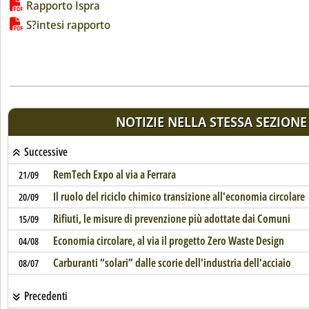
Lista allegati PDF alla notizia
Rapporto Ispra
S?intesi rapporto
NOTIZIE NELLA STESSA SEZIONE
Successive
RemTech Expo al via a Ferrara
21/09
Il ruolo del riciclo chimico transizione all'economia circolare
20/09
Rifiuti, le misure di prevenzione più adottate dai Comuni
15/09
Economia circolare, al via il progetto Zero Waste Design
04/08
Carburanti “solari” dalle scorie dell'industria dell'acciaio
08/07
Precedenti