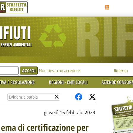
R
STAFFETTA
RIFIUTI
e'
Non riesco ad accedere
Ricerca
IVA E REGOLAZIONE
REGIONI - ENTI LOCALI
AZIENDE CONSORZ
×
giovedì 16 febbraio 2023
hema di certificazione per