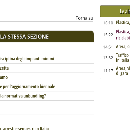
Le al
Torna su
Plastica
16:10
Plastica
15:22
LA STESSA SEZIONE
riciclab
Arera, ok
14:51
Traffico 
13:32
isciplina degli impianti minimi
in Italia
zzetta
Arera, v
11:17
di gara
rgamo
gole per l'aggiornamento biennale
della normativa unbundling?
a, arresti e sequestri in Italia