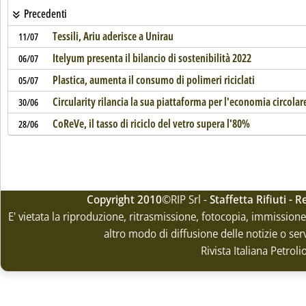
Precedenti
Tessili, Ariu aderisce a Unirau
11/07
Itelyum presenta il bilancio di sostenibilità 2022
06/07
Plastica, aumenta il consumo di polimeri riciclati
05/07
Circularity rilancia la sua piattaforma per l'economia circolar
30/06
CoReVe, il tasso di riciclo del vetro supera l'80%
28/06
Copyright 2010
©RIP Srl -
Staffetta Rifiuti -
E' vietata la riproduzione, ritrasmissione, fotocopia, immissione 
altro modo di diffusione delle notizie o ser
Rivista Italiana Petrol