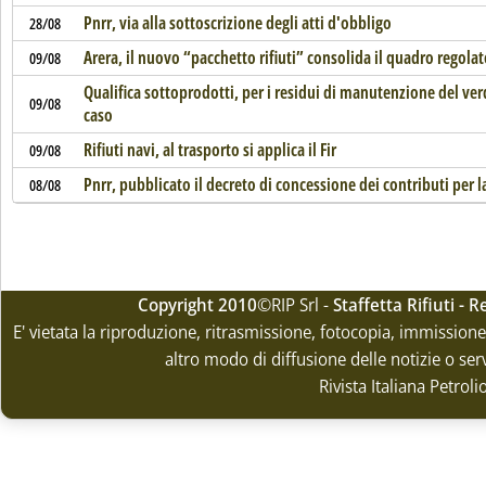
Pnrr, via alla sottoscrizione degli atti d'obbligo
28/08
Arera, il nuovo “pacchetto rifiuti” consolida il quadro regolat
09/08
Qualifica sottoprodotti, per i residui di manutenzione del ver
09/08
caso
Rifiuti navi, al trasporto si applica il Fir
09/08
Pnrr, pubblicato il decreto di concessione dei contributi per l
08/08
Copyright 2010
©RIP Srl -
Staffetta Rifiuti -
E' vietata la riproduzione, ritrasmissione, fotocopia, immissione 
altro modo di diffusione delle notizie o ser
Rivista Italiana Petrol