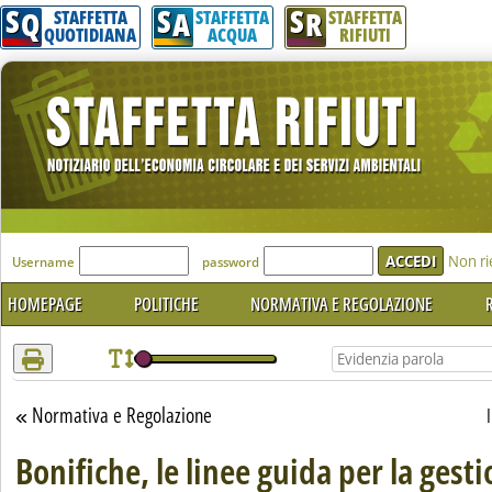
S
S
S
Attenzione! Esegui l'accesso per lèggere interamente la notizia.
Q
A
R
STAFFETTA
STAFFETTA
STAFFETTA
QUOTIDIANA
ACQUA
RIFIUTI
'Modulo Login per accedere'
Non ri
Username
password
HOMEPAGE
POLITICHE
NORMATIVA E REGOLAZIONE
R
Normativa e Regolazione
Torna alla sezione
Bonifiche, le linee guida per la gest