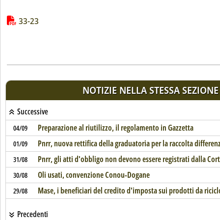
Lista allegati PDF alla notizia
33-23
NOTIZIE NELLA STESSA SEZIONE
Successive
Preparazione al riutilizzo, il regolamento in Gazzetta
04/09
Pnrr, nuova rettifica della graduatoria per la raccolta differen
01/09
Pnrr, gli atti d'obbligo non devono essere registrati dalla Cor
31/08
Oli usati, convenzione Conou-Dogane
30/08
Mase, i beneficiari del credito d'imposta sui prodotti da ricicl
29/08
Precedenti