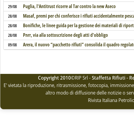
Puglia, l'Antitrust ricorre al Tar contro la new Aseco
29/08
Masaf, premi per chi conferisce i rifiuti accidentalmente pesc
28/08
Bonifiche, le linee guida per la gestione dei materiali di ripor
28/08
Pnrr, via alla sottoscrizione degli atti d'obbligo
28/08
Arera, il nuovo “pacchetto rifiuti” consolida il quadro regolat
09/08
Copyright 2010
©RIP Srl -
Staffetta Rifiuti -
E' vietata la riproduzione, ritrasmissione, fotocopia, immissione 
altro modo di diffusione delle notizie o ser
Rivista Italiana Petrol