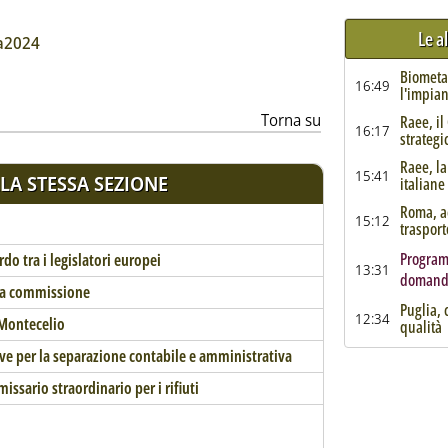
Le a
ia
ta2024
Biometa
16:49
l'impian
Torna su
Raee, il
16:17
strategi
Raee, la
15:41
LA STESSA SEZIONE
italiane
Roma, ac
15:12
trasporto
Program
rdo tra i legislatori europei
13:31
domande
 la commissione
Puglia, 
12:34
a Montecelio
qualità
tive per la separazione contabile e amministrativa
issario straordinario per i rifiuti