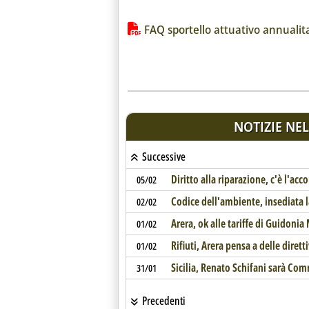
Lista allegati PDF alla notiz
FAQ sportello attuativo annuali
NOTIZIE NEL
Successive
Diritto alla riparazione, c'è l'acco
05/02
Codice dell'ambiente, insediata
02/02
Arera, ok alle tariffe di Guidoni
01/02
Rifiuti, Arera pensa a delle diret
01/02
Sicilia, Renato Schifani sarà Comm
31/01
Precedenti