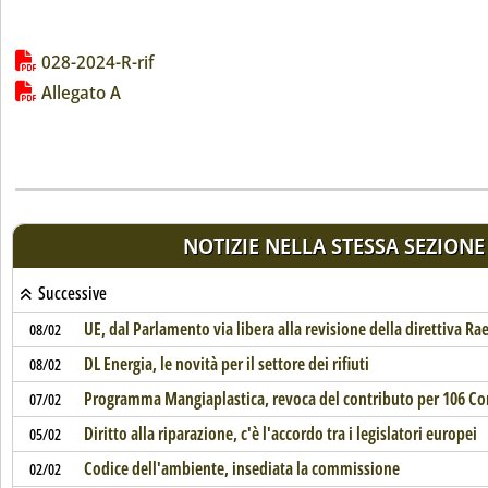
Lista allegati PDF alla notizia
028-2024-R-rif
Allegato A
NOTIZIE NELLA STESSA SEZIONE
Successive
UE, dal Parlamento via libera alla revisione della direttiva Ra
08/02
DL Energia, le novità per il settore dei rifiuti
08/02
Programma Mangiaplastica, revoca del contributo per 106 C
07/02
Diritto alla riparazione, c'è l'accordo tra i legislatori europei
05/02
Codice dell'ambiente, insediata la commissione
02/02