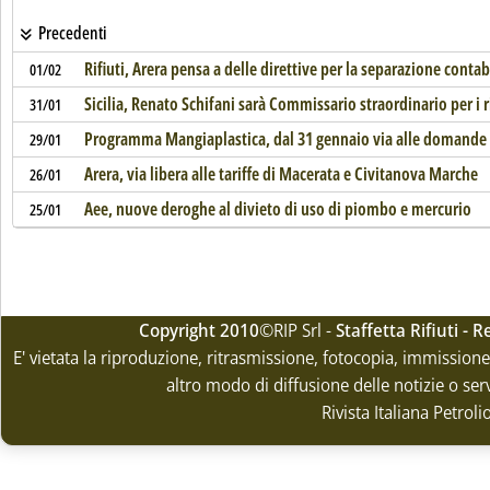
Precedenti
Rifiuti, Arera pensa a delle direttive per la separazione conta
01/02
Sicilia, Renato Schifani sarà Commissario straordinario per i ri
31/01
Programma Mangiaplastica, dal 31 gennaio via alle domande p
29/01
Arera, via libera alle tariffe di Macerata e Civitanova Marche
26/01
Aee, nuove deroghe al divieto di uso di piombo e mercurio
25/01
Copyright 2010
©RIP Srl -
Staffetta Rifiuti -
E' vietata la riproduzione, ritrasmissione, fotocopia, immissione 
altro modo di diffusione delle notizie o ser
Rivista Italiana Petrol