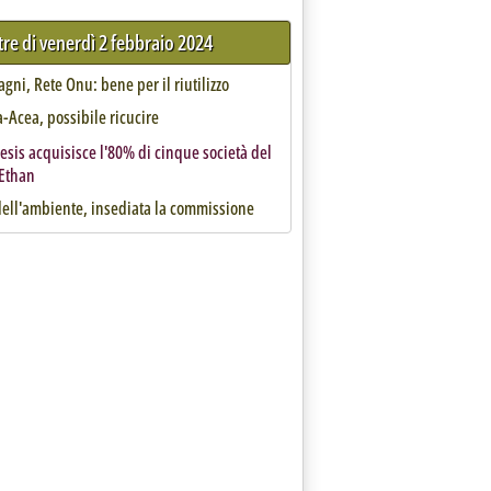
ltre di venerdì 2 febbraio 2024
agni, Rete Onu: bene per il riutilizzo
ia-Acea, possibile ricucire
sis acquisisce l'80% di cinque società del
Ethan
dell'ambiente, insediata la commissione