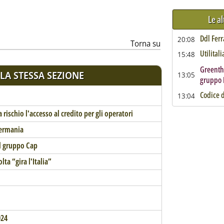
Le a
Ddl Ferr
20:08
Torna su
Utilital
15:48
Greenthe
LA STESSA SEZIONE
13:05
gruppo 
Codice 
13:04
a rischio l'accesso al credito per gli operatori
Germania
l gruppo Cap
lta “gira l'Italia”
024