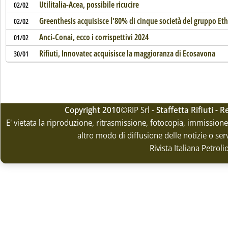
Utilitalia-Acea, possibile ricucire
02/02
Greenthesis acquisisce l'80% di cinque società del gruppo Et
02/02
Anci-Conai, ecco i corrispettivi 2024
01/02
Rifiuti, Innovatec acquisisce la maggioranza di Ecosavona
30/01
Copyright 2010
©RIP Srl -
Staffetta Rifiuti -
E' vietata la riproduzione, ritrasmissione, fotocopia, immissione 
altro modo di diffusione delle notizie o ser
Rivista Italiana Petrol