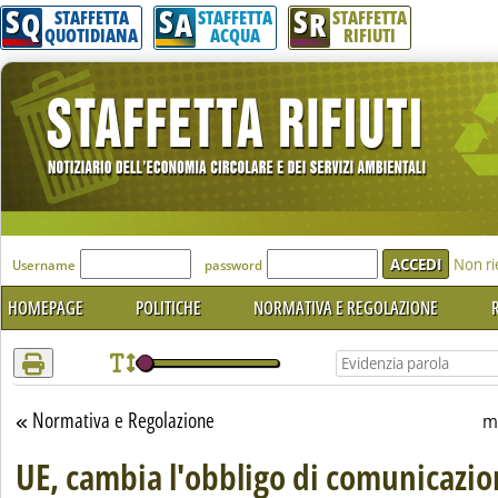
S
S
S
Attenzione! Esegui l'accesso per lèggere interamente la notizia.
Q
A
R
STAFFETTA
STAFFETTA
STAFFETTA
QUOTIDIANA
ACQUA
RIFIUTI
'Modulo Login per accedere'
Non ri
Username
password
HOMEPAGE
POLITICHE
NORMATIVA E REGOLAZIONE
R
Normativa e Regolazione
Torna alla sezione
m
UE, cambia l'obbligo di comunicazio