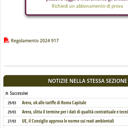
Richiedi un abbonamento di prova
Lista allegati PDF alla notizia
Regolamento 2024 917
NOTIZIE NELLA STESSA SEZIONE
Successive
Arera, ok alle tariffe di Roma Capitale
29/03
Arera, slitta il termine per i dati di qualità contrattuale e tecn
29/03
UE, il Consiglio approva le norme sui reati ambientali
27/03