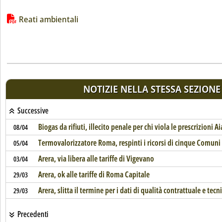
Lista allegati PDF alla notizia
Reati ambientali
NOTIZIE NELLA STESSA SEZIONE
Successive
Biogas da rifiuti, illecito penale per chi viola le prescrizioni Ai
08/04
Termovalorizzatore Roma, respinti i ricorsi di cinque Comuni l
05/04
Arera, via libera alle tariffe di Vigevano
03/04
Arera, ok alle tariffe di Roma Capitale
29/03
Arera, slitta il termine per i dati di qualità contrattuale e tecn
29/03
Precedenti