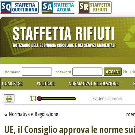
S
S
S
Attenzione! Esegui l'accesso per lèggere interamente la notizia.
Q
A
R
STAFFETTA
STAFFETTA
STAFFETTA
QUOTIDIANA
ACQUA
RIFIUTI
'Modulo Login per accedere'
Non ri
Username
password
HOMEPAGE
POLITICHE
NORMATIVA E REGOLAZIONE
R
Normativa e Regolazione
Torna alla sezione
mer
UE, il Consiglio approva le norme sui