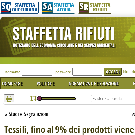
S
S
S
Attenzione! Esegui l'accesso per lèggere interamente la notizia.
Q
A
R
STAFFETTA
STAFFETTA
STAFFETTA
QUOTIDIANA
ACQUA
RIFIUTI
'Modulo Login per accedere'
Non ri
Username
password
HOMEPAGE
POLITICHE
NORMATIVA E REGOLAZIONE
R
Studi e Segnalazioni
Torna alla sezione
v
Tessili, fino al 9% dei prodotti viene