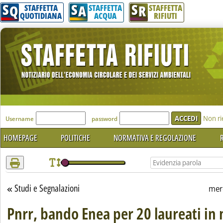
S
S
S
Attenzione! Esegui l'accesso per lèggere interamente la notizia.
Q
A
R
STAFFETTA
STAFFETTA
STAFFETTA
QUOTIDIANA
ACQUA
RIFIUTI
'Modulo Login per accedere'
Non ri
Username
password
HOMEPAGE
POLITICHE
NORMATIVA E REGOLAZIONE
R
Studi e Segnalazioni
Torna alla sezione
mer
Pnrr, bando Enea per 20 laureati in