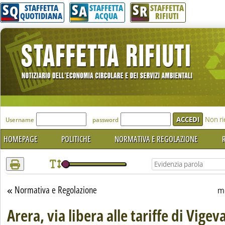
S
S
S
Attenzione! Esegui l'accesso per lèggere interamente la notizia.
Q
A
R
STAFFETTA
STAFFETTA
STAFFETTA
QUOTIDIANA
ACQUA
RIFIUTI
'Modulo Login per accedere'
Non ri
Username
password
HOMEPAGE
POLITICHE
NORMATIVA E REGOLAZIONE
R
Normativa e Regolazione
Torna alla sezione
me
Arera, via libera alle tariffe di Vige