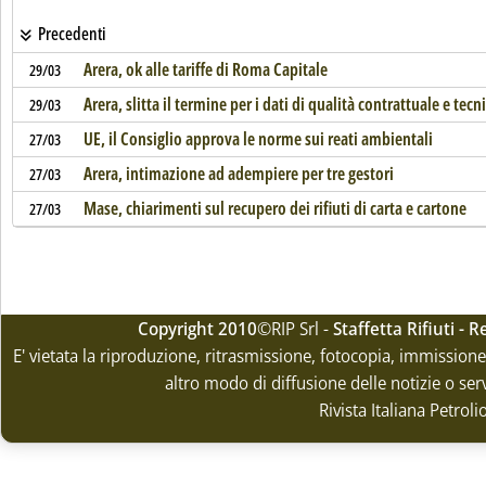
Precedenti
Arera, ok alle tariffe di Roma Capitale
29/03
Arera, slitta il termine per i dati di qualità contrattuale e tecn
29/03
UE, il Consiglio approva le norme sui reati ambientali
27/03
Arera, intimazione ad adempiere per tre gestori
27/03
Mase, chiarimenti sul recupero dei rifiuti di carta e cartone
27/03
Copyright 2010
©RIP Srl -
Staffetta Rifiuti -
E' vietata la riproduzione, ritrasmissione, fotocopia, immissione 
altro modo di diffusione delle notizie o ser
Rivista Italiana Petrol