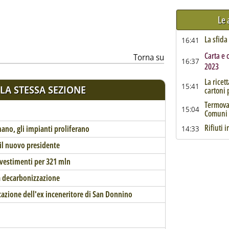
Le 
La sfida
16:41
Carta e 
Torna su
16:37
2023
La ricet
15:41
LA STESSA SEZIONE
cartoni
Termoval
15:04
Comuni l
Rifiuti 
rmano, gli impianti proliferano
14:33
il nuovo presidente
nvestimenti per 321 mln
la decarbonizzazione
ficazione dell'ex inceneritore di San Donnino