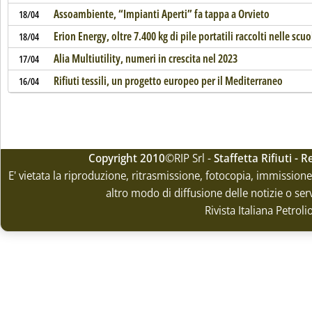
Assoambiente, “Impianti Aperti” fa tappa a Orvieto
18/04
Erion Energy, oltre 7.400 kg di pile portatili raccolti nelle scuo
18/04
Alia Multiutility, numeri in crescita nel 2023
17/04
Rifiuti tessili, un progetto europeo per il Mediterraneo
16/04
Copyright 2010
©RIP Srl -
Staffetta Rifiuti -
E' vietata la riproduzione, ritrasmissione, fotocopia, immissione 
altro modo di diffusione delle notizie o ser
Rivista Italiana Petrol