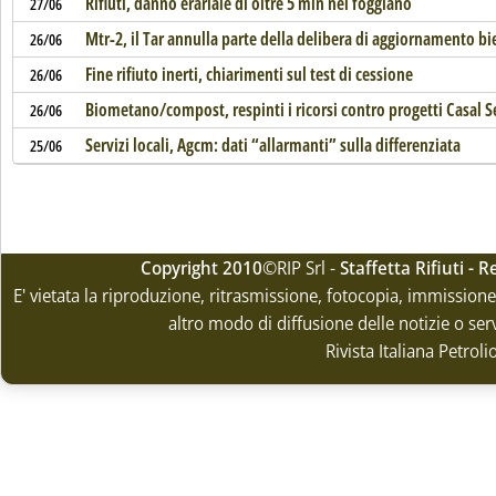
Rifiuti, danno erariale di oltre 5 mln nel foggiano
27/06
Mtr-2, il Tar annulla parte della delibera di aggiornamento b
26/06
Fine rifiuto inerti, chiarimenti sul test di cessione
26/06
Biometano/compost, respinti i ricorsi contro progetti Casal S
26/06
Servizi locali, Agcm: dati “allarmanti” sulla differenziata
25/06
Copyright 2010
©RIP Srl -
Staffetta Rifiuti -
E' vietata la riproduzione, ritrasmissione, fotocopia, immissione 
altro modo di diffusione delle notizie o ser
Rivista Italiana Petrol