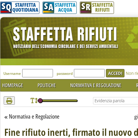
S
S
S
Attenzione! Esegui l'accesso per lèggere interamente la notizia.
Q
A
R
STAFFETTA
STAFFETTA
STAFFETTA
QUOTIDIANA
ACQUA
RIFIUTI
'Modulo Login per accedere'
Non ri
Username
password
HOMEPAGE
POLITICHE
NORMATIVA E REGOLAZIONE
R
Normativa e Regolazione
Torna alla sezione
g
Fine rifiuto inerti, firmato il nuovo 