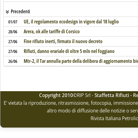
Precedenti
UE, il regolamento ecodesign in vigore dal 18 luglio
01/07
Arera, ok alle tariffe di Corsico
28/06
Fine rifiuto inerti, firmato il nuovo decreto
27/06
Rifiuti, danno erariale di oltre 5 mln nel foggiano
27/06
Mtr-2, il Tar annulla parte della delibera di aggiornamento b
26/06
Copyright 2010
©RIP Srl -
Staffetta Rifiuti -
E' vietata la riproduzione, ritrasmissione, fotocopia, immissione 
altro modo di diffusione delle notizie o ser
Rivista Italiana Petrol