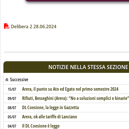
Lista allegati PDF alla notizia
Delibera 2 28.06.2024
NOTIZIE NELLA STESSA SEZIONE
Successive
Arera, il punto su Ato ed Egato nel primo semestre 2024
15/07
Rifiuti, Besseghini (Arera): “No a soluzioni semplici e binarie
09/07
DL Coesione, la legge in Gazzetta
08/07
Arera, ok alle tariffe di Lanciano
05/07
Il DL Coesione è legge
04/07