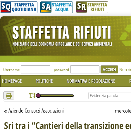
S
S
S
Attenzione! Esegui l'accesso per lèggere interamente la notizia.
Q
A
R
STAFFETTA
STAFFETTA
STAFFETTA
QUOTIDIANA
ACQUA
RIFIUTI
'Modulo Login per accedere'
Non ri
Username
password
HOMEPAGE
POLITICHE
NORMATIVA E REGOLAZIONE
R
Aziende Consorzi Associazioni
Torna alla sezione
mercol
Sri tra i “Cantieri della transizione 