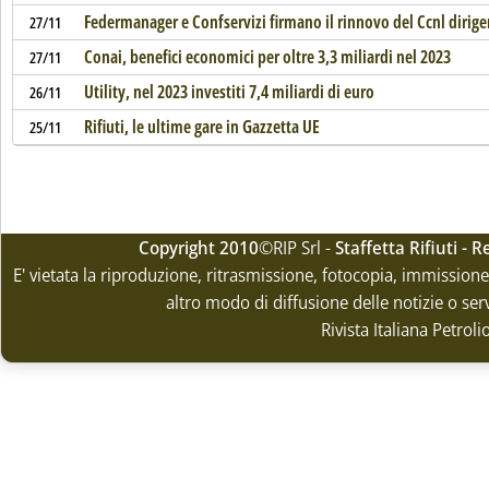
Federmanager e Confservizi firmano il rinnovo del Ccnl dirige
27/11
Conai, benefici economici per oltre 3,3 miliardi nel 2023
27/11
Utility, nel 2023 investiti 7,4 miliardi di euro
26/11
Rifiuti, le ultime gare in Gazzetta UE
25/11
Copyright 2010
©RIP Srl -
Staffetta Rifiuti -
E' vietata la riproduzione, ritrasmissione, fotocopia, immissione 
altro modo di diffusione delle notizie o ser
Rivista Italiana Petrol