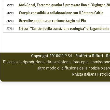
Anci-Conai, l'accordo quadro è prorogato fino al 30 giugno 2
29/11
Corepla consolida la collaborazione con il Potenza Calcio
28/11
Greentire pubblica un cortometraggio sui Pfu
28/11
Sri tra i “Cantieri della transizione ecologica” di Legambiente
27/11
Copyright 2010
©RIP Srl -
Staffetta Rifiuti -
E' vietata la riproduzione, ritrasmissione, fotocopia, immissione 
altro modo di diffusione delle notizie o ser
Rivista Italiana Petrol