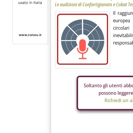
Le audizioni di Confartigianato e Cobat T
Il raggiun
europea 
circolar
inevita
responsabi
Soltanto gli
utenti abbo
possono leggere 
Richiedi un 