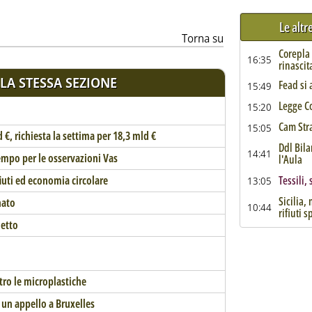
Le altr
Torna su
Corepla 
16:35
rinascit
LA STESSA SEZIONE
Fead si 
15:49
Legge Co
15:20
Cam Stra
15:05
d €, richiesta la settima per 18,3 mld €
Ddl Bila
14:41
tempo per le osservazioni Vas
l'Aula
fiuti ed economia circolare
Tessili, 
13:05
Sicilia,
nato
10:44
rifiuti s
netto
tro le microplastiche
ia un appello a Bruxelles