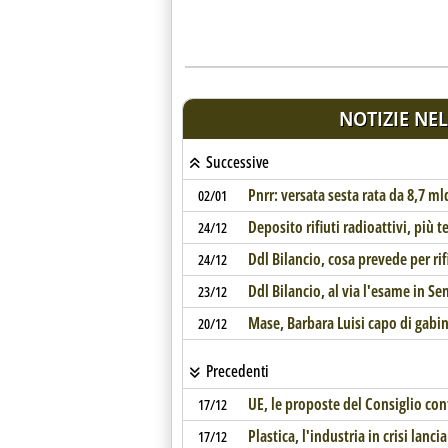
NOTIZIE NEL
Successive
Pnrr: versata sesta rata da 8,7 ml
02/01
Deposito rifiuti radioattivi, più 
24/12
Ddl Bilancio, cosa prevede per ri
24/12
Ddl Bilancio, al via l'esame in Se
23/12
Mase, Barbara Luisi capo di gabi
20/12
Precedenti
UE, le proposte del Consiglio con
17/12
Plastica, l'industria in crisi lanc
17/12