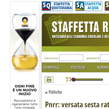
S
S
S
Attenzione! Esegui l'accesso per lèggere interamente la notizia.
Q
A
STAFFETTA
STAFFETTA
QUOTIDIANA
ACQUA
'Modulo Login per acceder
Username
password
HOMEPAGE
POLITICHE
NORMAT
Politiche
Torna alla sezione
Pnrr: versata sesta rat