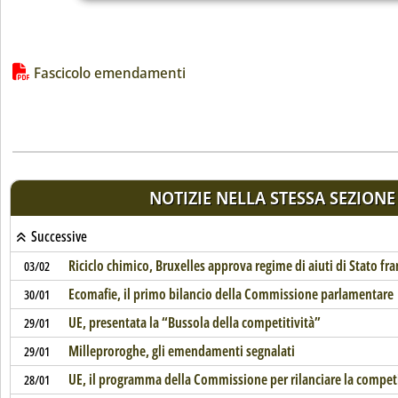
Lista allegati PDF alla notizia
Fascicolo emendamenti
NOTIZIE NELLA STESSA SEZIONE
Successive
Riciclo chimico, Bruxelles approva regime di aiuti di Stato fr
03/02
Ecomafie, il primo bilancio della Commissione parlamentare
30/01
UE, presentata la “Bussola della competitività”
29/01
Milleproroghe, gli emendamenti segnalati
29/01
UE, il programma della Commissione per rilanciare la competi
28/01