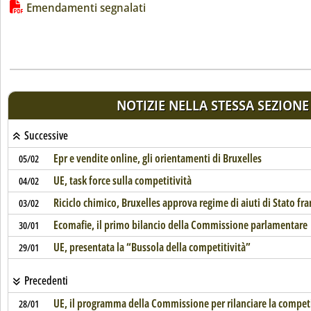
Lista allegati PDF alla notizia
Emendamenti segnalati
NOTIZIE NELLA STESSA SEZIONE
Successive
Epr e vendite online, gli orientamenti di Bruxelles
05/02
UE, task force sulla competitività
04/02
Riciclo chimico, Bruxelles approva regime di aiuti di Stato fr
03/02
Ecomafie, il primo bilancio della Commissione parlamentare
30/01
UE, presentata la “Bussola della competitività”
29/01
Precedenti
UE, il programma della Commissione per rilanciare la competi
28/01