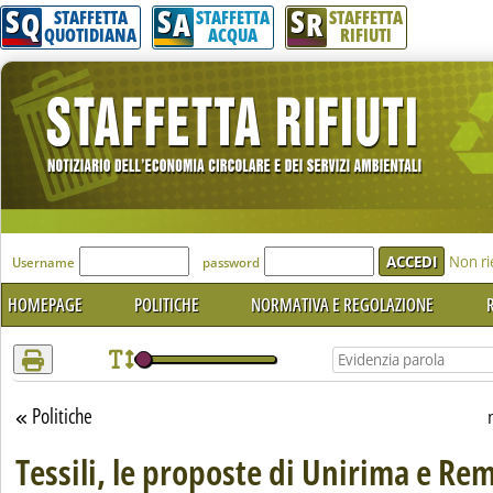
S
S
S
Attenzione! Esegui l'accesso per lèggere interamente la notizia.
Q
A
R
STAFFETTA
STAFFETTA
STAFFETTA
QUOTIDIANA
ACQUA
RIFIUTI
'Modulo Login per accedere'
Non ri
Username
password
HOMEPAGE
POLITICHE
NORMATIVA E REGOLAZIONE
R
Politiche
Torna alla sezione
Tessili, le proposte di Unirima e Re