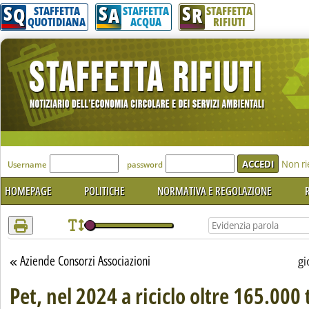
S
S
S
Attenzione! Esegui l'accesso per lèggere interamente la notizia.
Q
A
R
STAFFETTA
STAFFETTA
STAFFETTA
QUOTIDIANA
ACQUA
RIFIUTI
'Modulo Login per accedere'
Non ri
Username
password
HOMEPAGE
POLITICHE
NORMATIVA E REGOLAZIONE
R
Aziende Consorzi Associazioni
Torna alla sezione
gi
Pet, nel 2024 a riciclo oltre 165.000 