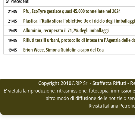
Precedenti
Pfu, EcoTyre gestisce quasi 45.000 tonnellate nel 2024
21/05
Plastica, l'Italia sfiora l'obiettivo Ue di riciclo degli imballaggi
21/05
Alluminio, recuperato il 71,7% degli imballaggi
19/05
Rifiuti tessili urbani, protocollo di intesa tra l'Agenzia delle
19/05
Erion Weee, Simona Guidolin a capo del Cda
19/05
Copyright 2010
©RIP Srl -
Staffetta Rifiuti -
E' vietata la riproduzione, ritrasmissione, fotocopia, immissione 
altro modo di diffusione delle notizie o ser
Rivista Italiana Petrol