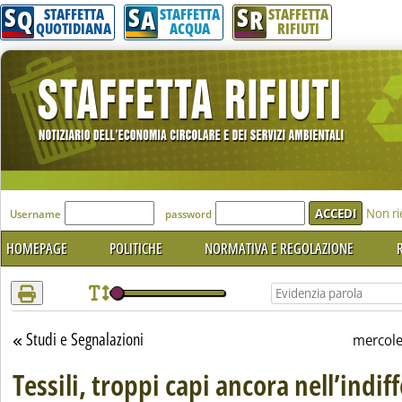
S
S
S
Attenzione! Esegui l'accesso per lèggere interamente la notizia.
Q
A
R
STAFFETTA
STAFFETTA
STAFFETTA
QUOTIDIANA
ACQUA
RIFIUTI
'Modulo Login per accedere'
Non ri
Username
password
HOMEPAGE
POLITICHE
NORMATIVA E REGOLAZIONE
R
Studi e Segnalazioni
Torna alla sezione
mercole
Tessili, troppi capi ancora nell’indif