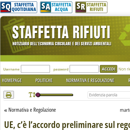
S
S
S
Attenzione! Esegui l'accesso per lèggere interamente la notizia.
Q
A
R
STAFFETTA
STAFFETTA
STAFFETTA
QUOTIDIANA
ACQUA
RIFIUTI
'Modulo Login per accedere'
Non ri
Username
password
HOMEPAGE
POLITICHE
NORMATIVA E REGOLAZIONE
R
Normativa e Regolazione
Torna alla sezione
mart
UE, c’è l’accordo preliminare sul re