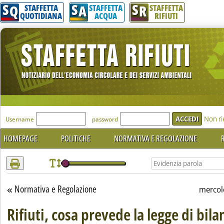
S
S
S
Attenzione! Esegui l'accesso per lèggere interamente la notizia.
Q
A
R
STAFFETTA
STAFFETTA
STAFFETTA
QUOTIDIANA
ACQUA
RIFIUTI
'Modulo Login per accedere'
Non ri
Username
password
HOMEPAGE
POLITICHE
NORMATIVA E REGOLAZIONE
R
Normativa e Regolazione
Torna alla sezione
mercol
Rifiuti, cosa prevede la legge di bila