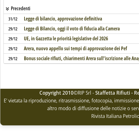
Precedenti
Legge di bilancio, approvazione definitiva
31/12
Legge di Bilancio, oggi il voto di fiducia alla Camera
29/12
UE, in Gazzetta le priorità legislative del 2026
29/12
Arera, nuovo appello sui tempi di approvazione dei Pef
29/12
Bonus sociale rifiuti, chiarimenti Arera sull’iscrizione alle An
29/12
Copyright 2010
©RIP Srl -
Staffetta Rifiuti -
E' vietata la riproduzione, ritrasmissione, fotocopia, immissione 
altro modo di diffusione delle notizie o ser
Rivista Italiana Petrol