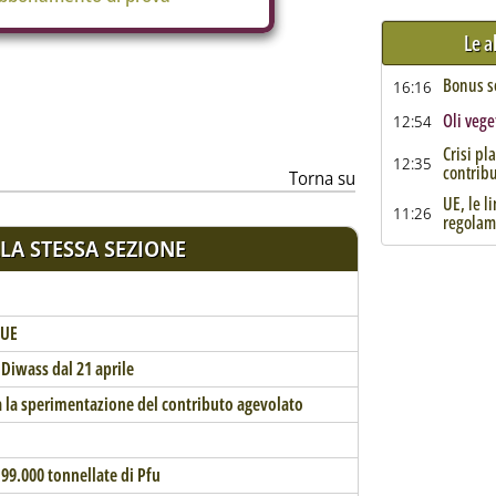
Le a
Bonus so
16:16
Oli veget
12:54
Crisi pl
12:35
contribu
Torna su
UE, le l
11:26
regolam
LA STESSA SEZIONE
 UE
l Diwass dal 21 aprile
 la sperimentazione del contributo agevolato
199.000 tonnellate di Pfu