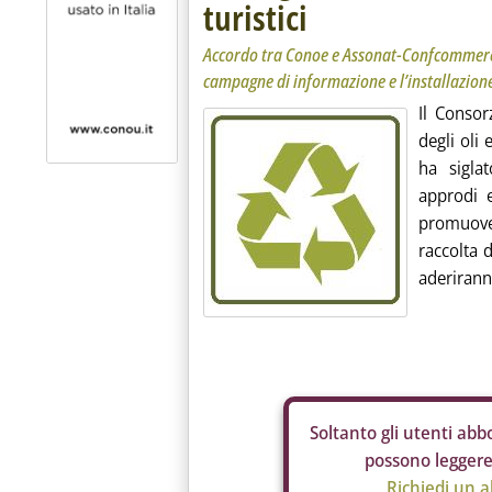
turistici
Accordo tra Conoe e Assonat-Confcommerci
campagne di informazione e l’installazione
Il Consor
degli oli 
ha sigla
approdi e
promuove
raccolta d
aderiranno
Soltanto gli
utenti abbo
possono leggere 
Richiedi un 