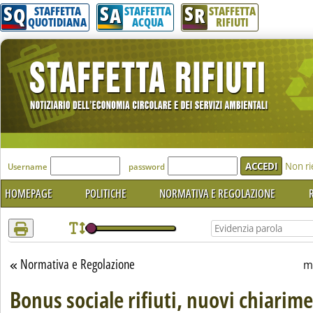
S
S
S
Attenzione! Esegui l'accesso per lèggere interamente la notizia.
Q
A
R
STAFFETTA
STAFFETTA
STAFFETTA
QUOTIDIANA
ACQUA
RIFIUTI
'Modulo Login per accedere'
Non ri
Username
password
HOMEPAGE
POLITICHE
NORMATIVA E REGOLAZIONE
R
Normativa e Regolazione
Torna alla sezione
m
Bonus sociale rifiuti, nuovi chiarime