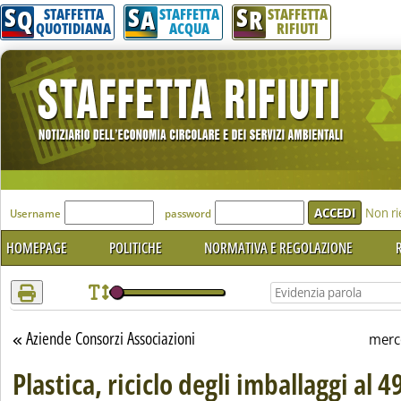
S
S
S
Attenzione! Esegui l'accesso per lèggere interamente la notizia.
Q
A
R
STAFFETTA
STAFFETTA
STAFFETTA
QUOTIDIANA
ACQUA
RIFIUTI
'Modulo Login per accedere'
Non ri
Username
password
HOMEPAGE
POLITICHE
NORMATIVA E REGOLAZIONE
R
Aziende Consorzi Associazioni
Torna alla sezione
merc
Plastica, riciclo degli imballaggi al 