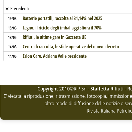
Precedenti
Batterie portatili, raccolta al 31,14% nel 2025
19/05
Legno, il riciclo degli imballaggi sfiora il 70%
18/05
Rifiuti, le ultime gare in Gazzetta UE
18/05
Centri di raccolta, le sfide operative del nuovo decreto
14/05
Erion Care, Adriana Valle presidente
14/05
Copyright 2010
©RIP Srl -
Staffetta Rifiuti -
E' vietata la riproduzione, ritrasmissione, fotocopia, immissione 
altro modo di diffusione delle notizie o ser
Rivista Italiana Petrol