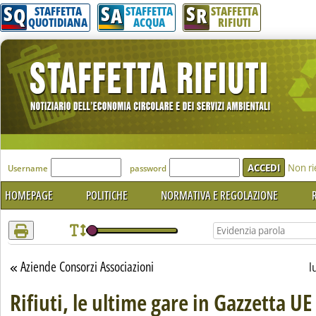
S
S
S
Attenzione! Esegui l'accesso per lèggere interamente la notizia.
Q
A
R
STAFFETTA
STAFFETTA
STAFFETTA
QUOTIDIANA
ACQUA
RIFIUTI
'Modulo Login per accedere'
Non ri
Username
password
HOMEPAGE
POLITICHE
NORMATIVA E REGOLAZIONE
R
Aziende Consorzi Associazioni
Torna alla sezione
l
Rifiuti, le ultime gare in Gazzetta UE