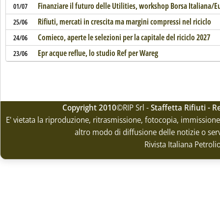
Finanziare il futuro delle Utilities, workshop Borsa Italiana/
01/07
Rifiuti, mercati in crescita ma margini compressi nel riciclo
25/06
Comieco, aperte le selezioni per la capitale del riciclo 2027
24/06
Epr acque reflue, lo studio Ref per Wareg
23/06
Copyright 2010
©RIP Srl -
Staffetta Rifiuti -
E' vietata la riproduzione, ritrasmissione, fotocopia, immissione 
altro modo di diffusione delle notizie o ser
Rivista Italiana Petrol