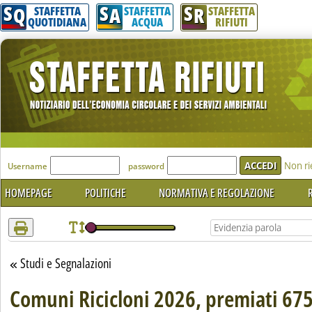
S
S
S
Attenzione! Esegui l'accesso per lèggere interamente la notizia.
Q
A
R
STAFFETTA
STAFFETTA
STAFFETTA
QUOTIDIANA
ACQUA
RIFIUTI
'Modulo Login per accedere'
Non ri
Username
password
HOMEPAGE
POLITICHE
NORMATIVA E REGOLAZIONE
R
Studi e Segnalazioni
Torna alla sezione
Comuni Ricicloni 2026, premiati 675 