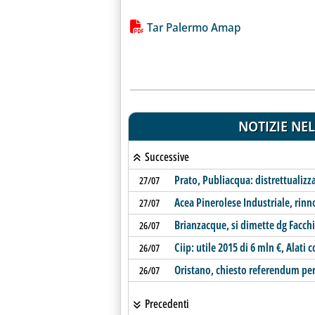
Lista allegati PDF alla notiz
Tar Palermo Amap
NOTIZIE NEL
Successive
Prato, Publiacqua: distrettualizz
27/07
Acea Pinerolese Industriale, rinn
27/07
Brianzacque, si dimette dg Facchi
26/07
Ciip: utile 2015 di 6 mln €, Alati
26/07
Oristano, chiesto referendum pe
26/07
Precedenti