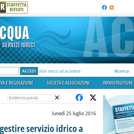
R
STAFFETTA
RIFIUTI
e'
Non riesco ad accedere
Ricerca
VA E REGOLAZIONE
SOCIETÀ E ASSOCIAZIONI
INFRASTRUTTURE 
×
lunedì 25 luglio 2016
gestire servizio idrico a