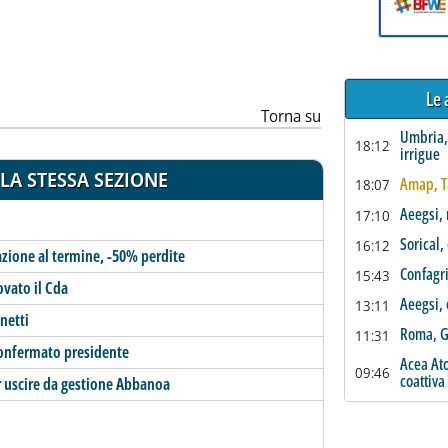
ia
Le 
Torna su
Umbria,
18:12
irrigue
LA STESSA SEZIONE
Amap, Ta
18:07
Aeegsi, 
17:10
Sorical
16:12
azione al termine, -50% perdite
Confagri
15:43
ovato il Cda
Aeegsi, 
13:11
netti
Roma, Gi
11:31
 confermato presidente
Acea Ato
09:46
coattiva
r uscire da gestione Abbanoa