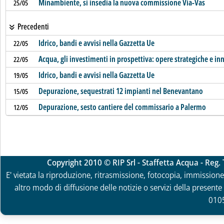
Minambiente, si insedia la nuova commissione Via-Vas
25/05
Precedenti
Idrico, bandi e avvisi nella Gazzetta Ue
22/05
Acqua, gli investimenti in prospettiva: opere strategiche e i
22/05
Idrico, bandi e avvisi nella Gazzetta Ue
19/05
Depurazione, sequestrati 12 impianti nel Benevantano
15/05
Depurazione, sesto cantiere del commissario a Palermo
12/05
Copyright 2010 © RIP Srl - Staffetta Acqua - Reg
E' vietata la riproduzione, ritrasmissione, fotocopia, immissione 
altro modo di diffusione delle notizie o servizi della presente 
010