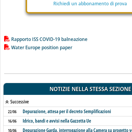
Richiedi un abbonamento di prova
Lista allegati PDF alla notizia
Rapporto ISS COVID-19 balneazione
Water Europe position paper
NOTIZIE NELLA STESSA SEZIONE
Successive
Depurazione, attesa per il decreto Semplificazioni
22/06
Idrico, bandi e avvisi nella Gazzetta Ue
16/06
Depurazione Garda, interrogazione alla Camera su progetto 
10/06