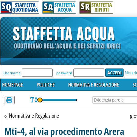
S
S
S
Attenzione! Esegui l'accesso per lèggere interamente la notizia.
Q
A
R
STAFFETTA
STAFFETTA
STAFFETTA
QUOTIDIANA
ACQUA
RIFIUTI
'Modulo Login per accedere'
Non ri
Username
password
HOMEPAGE
POLITICHE
NORMATIVA E REGOLAZIONE
SO
Normativa e Regolazione
Torna alla sezione
gio
Mti-4, al via procedimento Arera