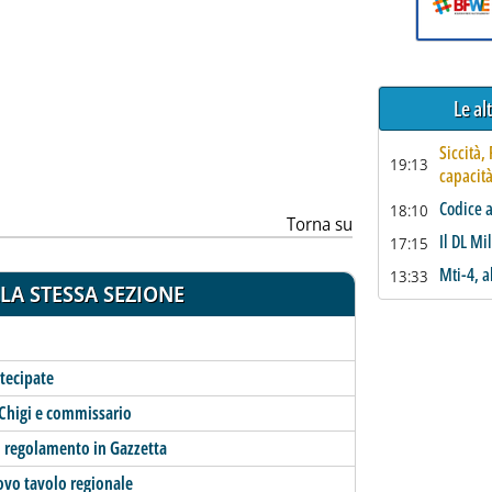
ia
Le al
Siccità,
19:13
capacità
Codice a
18:10
Torna su
Il DL Mi
17:15
Mti-4, a
13:33
LA STESSA SEZIONE
rtecipate
o Chigi e commissario
il regolamento in Gazzetta
ovo tavolo regionale