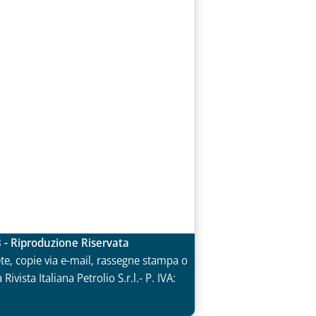
3 - Riproduzione Riservata
rete, copie via e-mail, rassegne stampa o
vista Italiana Petrolio S.r.l.- P. IVA: