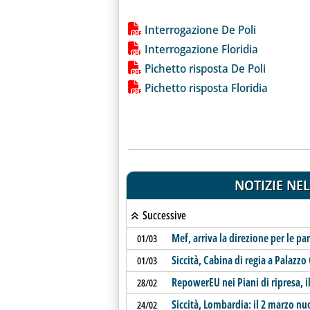
Lista allegati PDF alla notiz
Interrogazione De Poli
Interrogazione Floridia
Pichetto risposta De Poli
Pichetto risposta Floridia
NOTIZIE NEL
Successive
Mef, arriva la direzione per le pa
01/03
Siccità, Cabina di regia a Palazz
01/03
RepowerEU nei Piani di ripresa, 
28/02
Siccità, Lombardia: il 2 marzo nu
24/02