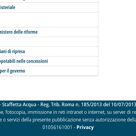
isteriale
nistero delle riforme
ani di ripresa
ropotabili nelle concessioni
per il governo
- Staffetta Acqua - Reg. Trib. Roma n. 185/2013 del 10/07/201
ne, fotocopia, immissione in reti intranet o internet, su server di 
 o servizi della presente pubblicazione senza autorizzazione della Ri
01056161001 -
Privacy