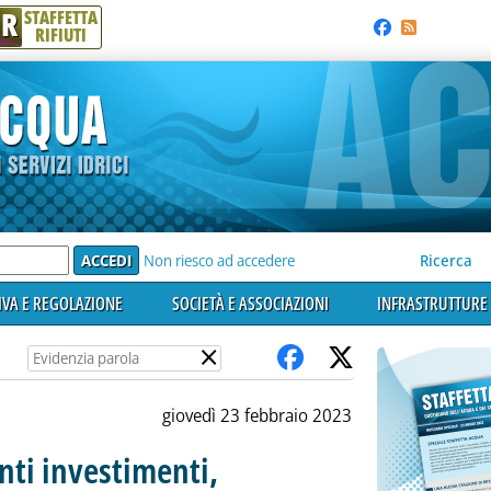
R
STAFFETTA
RIFIUTI
e'
Non riesco ad accedere
Ricerca
VA E REGOLAZIONE
SOCIETÀ E ASSOCIAZIONI
INFRASTRUTTURE 
×
giovedì 23 febbraio 2023
enti investimenti,