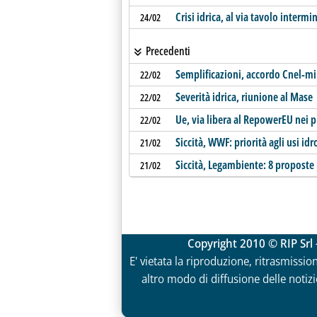
Crisi idrica, al via tavolo intermin
24/02
Precedenti
Semplificazioni, accordo Cnel-mi
22/02
Severità idrica, riunione al Mase
22/02
Ue, via libera al RepowerEU nei pi
22/02
Siccità, WWF: priorità agli usi id
21/02
Siccità, Legambiente: 8 proposte 
21/02
Copyright 2010 © RIP Srl 
E' vietata la riproduzione, ritrasmissio
altro modo di diffusione delle notizie