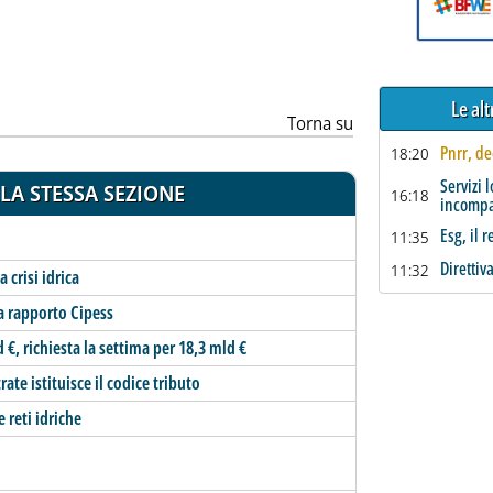
Le al
Torna su
Pnrr, de
18:20
Servizi 
LA STESSA SEZIONE
16:18
incompat
Esg, il 
11:35
Direttiv
11:32
 crisi idrica
a rapporto Cipess
d €, richiesta la settima per 18,3 mld €
ate istituisce il codice tributo
e reti idriche