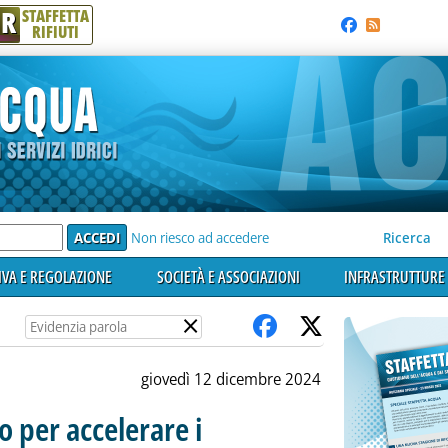
R
STAFFETTA
RIFIUTI
e'
Non riesco ad accedere
Ricerca
VA E REGOLAZIONE
SOCIETÀ E ASSOCIAZIONI
INFRASTRUTTURE 
×
giovedì 12 dicembre 2024
o per accelerare i